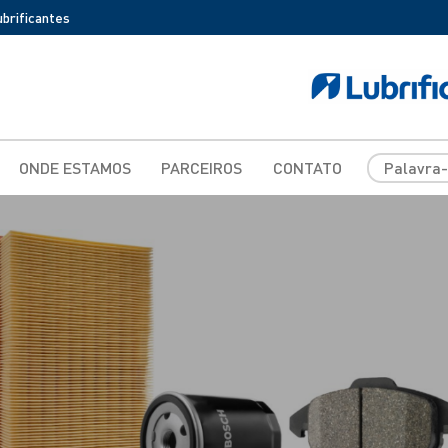
ubrificantes
ONDE ESTAMOS
PARCEIROS
CONTATO
TECFIL
MICHELIN
BFGOODRICH
RIFFEL
LEVORIN
BOSCH