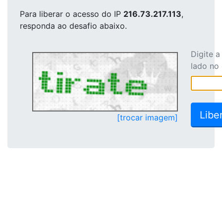
Para liberar o acesso
do IP
216.73.217.113
,
responda ao desafio abaixo.
Digite 
lado no
[trocar imagem]