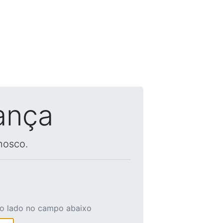
ança
nosco.
ao lado no campo abaixo