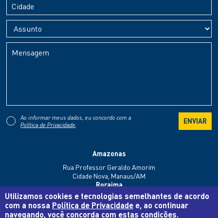
Ao informar meus dados, eu concordo com a
Política de Privacidade
.
Amazonas
Rua Professor Geraldo Amorim
Cidade Nova, Manaus/AM
Roraima
Utilizamos cookies e tecnologias semelhantes de acordo
Rua Manoel Felipe
com a nossa
Política de Privacidade
e, ao continuar
Asa Branca, Boa Vista/RR
navegando, você concorda com estas condições.