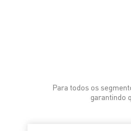
lubrificação par
o segmento mot
Para todos os segmento
garantindo 