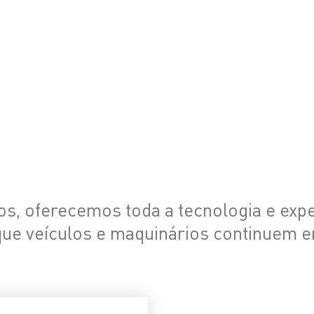
a
TECBRIL
o
MANN-FILTER
FLEETGUARD
BARDAHL
s, oferecemos toda a tecnologia e exper
que veículos e maquinários continuem 