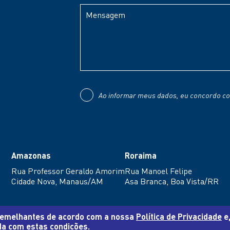
Ao informar meus dados, eu concordo c
Amazonas
Roraima
Rua Professor Geraldo Amorim
Rua Manoel Felipe
Cidade Nova, Manaus/AM
Asa Branca, Boa Vista/RR
 semelhantes de acordo com a nossa
Política de Privacidade
e,
R Lubrificantes. Todos os direitos reservados
|
Política de Privacidade
|
Av
da com estas condições.