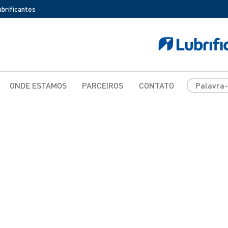
ubrificantes
ONDE ESTAMOS
PARCEIROS
CONTATO
TECFIL
MICHELIN
BFGOODRICH
RIFFEL
LEVORIN
BOSCH