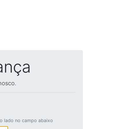
ança
nosco.
ao lado no campo abaixo